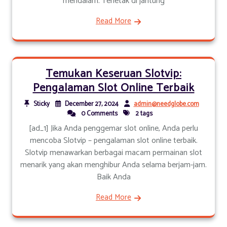
mendalam. Terletak di jantung
Read More
Temukan Keseruan Slotvip:
Pengalaman Slot Online Terbaik
Sticky
December 27, 2024
admin@needglobe.com
0 Comments
2 tags
[ad_1] Jika Anda penggemar slot online, Anda perlu
mencoba Slotvip – pengalaman slot online terbaik.
Slotvip menawarkan berbagai macam permainan slot
menarik yang akan menghibur Anda selama berjam-jam.
Baik Anda
Read More