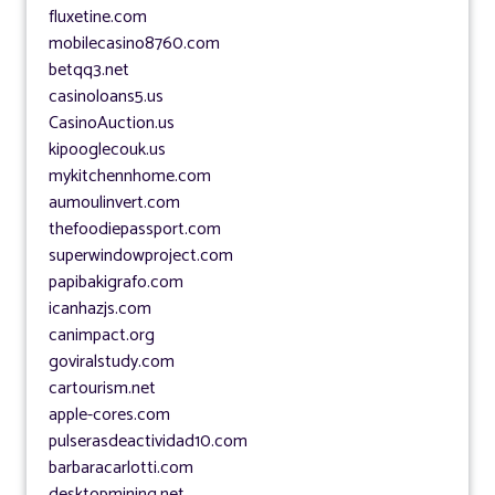
fluxetine.com
mobilecasino8760.com
betqq3.net
casinoloans5.us
CasinoAuction.us
kipooglecouk.us
mykitchennhome.com
aumoulinvert.com
thefoodiepassport.com
superwindowproject.com
papibakigrafo.com
icanhazjs.com
canimpact.org
goviralstudy.com
cartourism.net
apple-cores.com
pulserasdeactividad10.com
barbaracarlotti.com
desktopmining.net