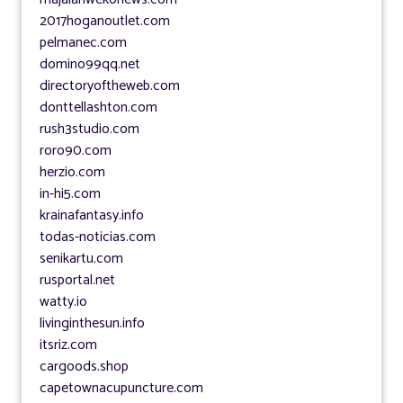
2017hoganoutlet.com
pelmanec.com
domino99qq.net
directoryoftheweb.com
donttellashton.com
rush3studio.com
roro90.com
herzio.com
in-hi5.com
krainafantasy.info
todas-noticias.com
senikartu.com
rusportal.net
watty.io
livinginthesun.info
itsriz.com
cargoods.shop
capetownacupuncture.com