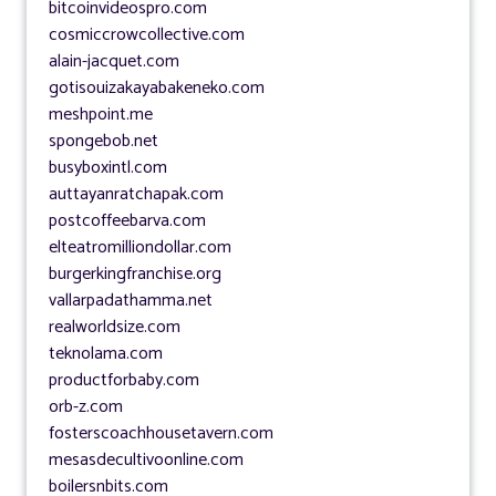
bitcoinvideospro.com
cosmiccrowcollective.com
alain-jacquet.com
gotisouizakayabakeneko.com
meshpoint.me
spongebob.net
busyboxintl.com
auttayanratchapak.com
postcoffeebarva.com
elteatromilliondollar.com
burgerkingfranchise.org
vallarpadathamma.net
realworldsize.com
teknolama.com
productforbaby.com
orb-z.com
fosterscoachhousetavern.com
mesasdecultivoonline.com
boilersnbits.com