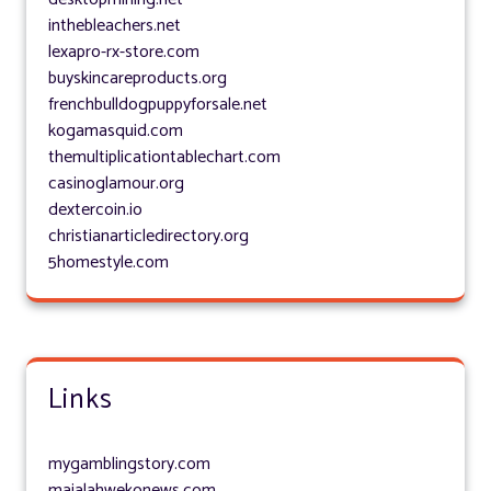
inthebleachers.net
lexapro-rx-store.com
buyskincareproducts.org
frenchbulldogpuppyforsale.net
kogamasquid.com
themultiplicationtablechart.com
casinoglamour.org
dextercoin.io
christianarticledirectory.org
5homestyle.com
Links
mygamblingstory.com
majalahwekonews.com