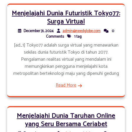
Menjelajahi Dunia Futuristik Tokyo77:
Surga Virtual
December 31, 2024
admin@needglobe.com
0
Comments
1 tag
[ad_1] Tokyo77 adalah surga virtual yang menawarkan
sekilas dunia futuristik Tokyo di tahun 2077.
Pengalaman realitas virtual yang mendalam ini
memungkinkan pengguna menjelajahi kota
metropolitan berteknologi maju yang dipenuhi gedung
Read More
Menjelajahi Dunia Taruhan Online
yang Seru Bersama Ceriabet