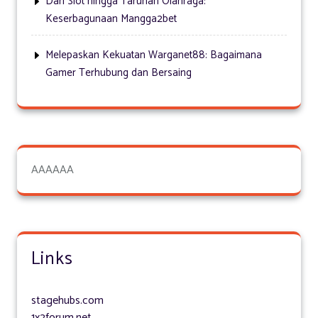
Dari Slot hingga Taruhan Olahraga:
Keserbagunaan Mangga2bet
Melepaskan Kekuatan Warganet88: Bagaimana
Gamer Terhubung dan Bersaing
AAAAAA
Links
stagehubs.com
1x2forum.net