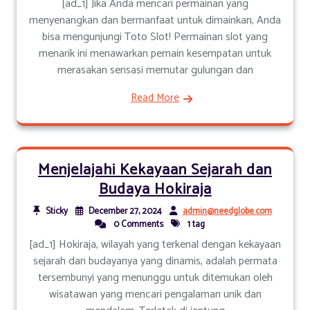
[ad_1] Jika Anda mencari permainan yang
menyenangkan dan bermanfaat untuk dimainkan, Anda
bisa mengunjungi Toto Slot! Permainan slot yang
menarik ini menawarkan pemain kesempatan untuk
merasakan sensasi memutar gulungan dan
Read More
Menjelajahi Kekayaan Sejarah dan
Budaya Hokiraja
Sticky
December 27, 2024
admin@needglobe.com
0 Comments
1 tag
[ad_1] Hokiraja, wilayah yang terkenal dengan kekayaan
sejarah dan budayanya yang dinamis, adalah permata
tersembunyi yang menunggu untuk ditemukan oleh
wisatawan yang mencari pengalaman unik dan