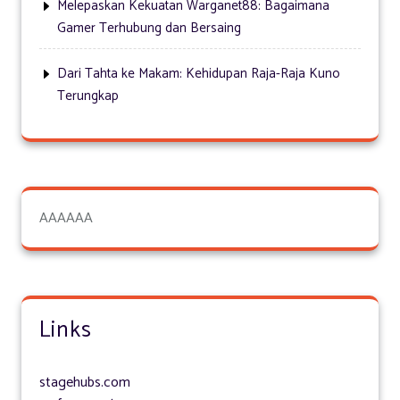
Melepaskan Kekuatan Warganet88: Bagaimana
Gamer Terhubung dan Bersaing
Dari Tahta ke Makam: Kehidupan Raja-Raja Kuno
Terungkap
AAAAAA
Links
stagehubs.com