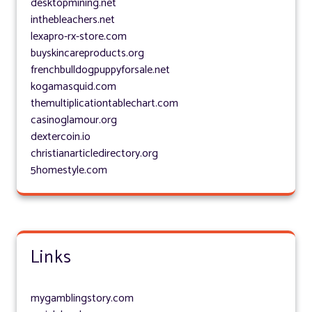
desktopmining.net
inthebleachers.net
lexapro-rx-store.com
buyskincareproducts.org
frenchbulldogpuppyforsale.net
kogamasquid.com
themultiplicationtablechart.com
casinoglamour.org
dextercoin.io
christianarticledirectory.org
5homestyle.com
Links
mygamblingstory.com