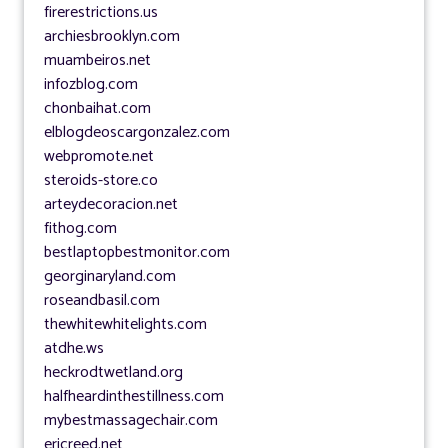
firerestrictions.us
archiesbrooklyn.com
muambeiros.net
infozblog.com
chonbaihat.com
elblogdeoscargonzalez.com
webpromote.net
steroids-store.co
arteydecoracion.net
fithog.com
bestlaptopbestmonitor.com
georginaryland.com
roseandbasil.com
thewhitewhitelights.com
atdhe.ws
heckrodtwetland.org
halfheardinthestillness.com
mybestmassagechair.com
ericreed.net