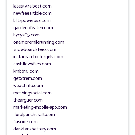
latestviralpost.com
newfreearticle.com
blitzpowerusa.com
gardenofeaten.com
hycys05.com
onemoremilerunning.com
snowboardsteez.com
instagrambioforgirls.com
cashflowxfiles.com
kmbb10.com
getxtrem.com
weactinfo.com
meshingsocial.com
thearguer.com
marketing-mobile-app.com
floralpunchcraft.com
fiasone.com
danktankbattery.com