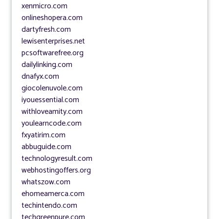
xenmicro.com
onlineshopera.com
dartyfresh.com
lewisenterprises.net
pcsoftwarefree.org
dailylinking.com
dnafyx.com
giocolenuvole.com
iyouessential.com
withloveamity.com
youlearncode.com
fxyatirim.com
abbuguide.com
technologyresult.com
webhostingoffers.org
whatszow.com
ehomeamerca.com
techintendo.com
techgreenpure.com