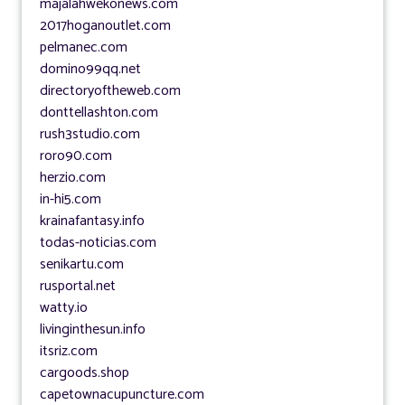
majalahwekonews.com
2017hoganoutlet.com
pelmanec.com
domino99qq.net
directoryoftheweb.com
donttellashton.com
rush3studio.com
roro90.com
herzio.com
in-hi5.com
krainafantasy.info
todas-noticias.com
senikartu.com
rusportal.net
watty.io
livinginthesun.info
itsriz.com
cargoods.shop
capetownacupuncture.com