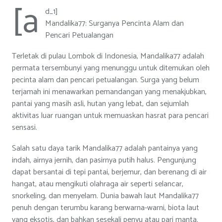
[a
d_1]
Mandalika77: Surganya Pencinta Alam dan
Pencari Petualangan
Terletak di pulau Lombok di Indonesia, Mandalika77 adalah
permata tersembunyi yang menunggu untuk ditemukan oleh
pecinta alam dan pencari petualangan. Surga yang belum
terjamah ini menawarkan pemandangan yang menakjubkan,
pantai yang masih asli, hutan yang lebat, dan sejumlah
aktivitas luar ruangan untuk memuaskan hasrat para pencari
sensasi.
Salah satu daya tarik Mandalika77 adalah pantainya yang
indah, airnya jernih, dan pasirnya putih halus. Pengunjung
dapat bersantai di tepi pantai, berjemur, dan berenang di air
hangat, atau mengikuti olahraga air seperti selancar,
snorkeling, dan menyelam. Dunia bawah laut Mandalika77
penuh dengan terumbu karang berwarna-warni, biota laut
yang eksotis, dan bahkan sesekali penyu atau pari manta.