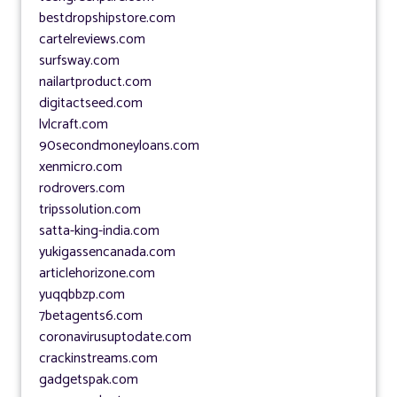
bestdropshipstore.com
cartelreviews.com
surfsway.com
nailartproduct.com
digitactseed.com
lvlcraft.com
90secondmoneyloans.com
xenmicro.com
rodrovers.com
tripssolution.com
satta-king-india.com
yukigassencanada.com
articlehorizone.com
yuqqbbzp.com
7betagents6.com
coronavirusuptodate.com
crackinstreams.com
gadgetspak.com