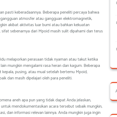
asan pasti keberadaannya. Beberapa peneliti percaya bahwa
i gangguan atmosfer atau gangguan elektromagnetik,
kin akibat aktivitas luar bumi atau bahkan kekuatan
 sifat sebenarnya dari Mpoid masih sulit dipahami dan terus
ividu melaporkan perasaan tidak nyaman atau takut ketika
 lain mungkin mengalami rasa heran dan kagum. Beberapa
it kepala, pusing, atau mual setelah bertemu Mpoid,
k dan masih dipelajari oleh para peneliti.
mena aneh apa pun yang tidak dapat Anda jelaskan,
h untuk mendokumentasikan acara tersebut sebaik mungkin,
asi, dan informasi relevan lainnya. Anda mungkin juga ingin