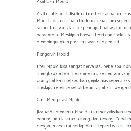
Asal Usul Mpoid
Asal usul Mpoid diselimuti misteri, tanpa penjel
Mpoid adalah akibat dari fenomena alam sepert
sementara yang lain berpendapat bahwa itu mung
paranormal. Meskipun banyak teori dan spekulasi,
membingungkan para ilmuwan dan peneliti.
Pengaruh Mpoid
Efek Mpoid bisa sangat bervariasi, beberapa ind
menghadapi fenomena aneh ini, sementara yang
orang bahkan melaporkan gejala fisik seperti sak
meskipun efek tersebut belum dipahami dengan bai
Cara Mengatasi Mpoid
Jika Anda menemui Mpoid atau menyaksikan feno
penting untuk tetap tenang dan tenang. Cobala
dengan mencatat setiap detail seperti waktu, lok