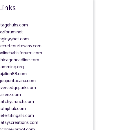
Links
stagehubs.com
1x2forum.net
login99bet.com
secretcourtesans.com
onlinebahisforum1.com
chicagoheadline.com
camming.org
rajalion88.com
goupuntacana.com
riversedgepark.com
zaseez.com
catchycrunch.com
nofaphub.com
nefertitingalls.com
patsyscreations.com
income4proof.com