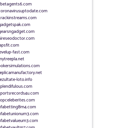
7betagents6.com
coronavirusuptodate.com
crackinstreams.com
gadgetspak.com
gearsngadget.com
hireseodoctor.com
lapsfit.com
levelup-fast.com
mytreepla.net
pokersimulations.com
replicamanufactory.net
rezultate-loto.info
splendifulous.com
sportsrecords4u.com
topceleberites.com
ufabetting8m4.com
ufabetunionum3.com
ufabetvalueum3.com
ufabetvaultm7.com