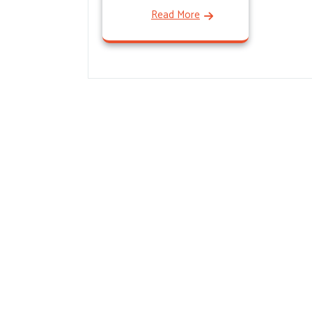
Read More