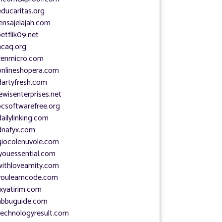
educaritas.org
lensajelajah.com
betflik09.net
ncaq.org
xenmicro.com
onlineshopera.com
dartyfresh.com
lewisenterprises.net
pcsoftwarefree.org
dailylinking.com
dnafyx.com
giocolenuvole.com
iyouessential.com
withloveamity.com
youlearncode.com
fxyatirim.com
abbuguide.com
technologyresult.com