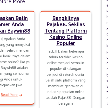
plore More
askan Batin
Bangkitnya
amer Anda
Pajak88: Sekilas
an Baywin88
Tentang Platform
Kasino Online
_1] Apakah Anda
Populer
ang yang menyukai
an selalu mencari
[ad_1] Dalam beberapa
ar berikutnya dalam
tahun terakhir, kasino
ame online? Jika ya,
online menjadi semakin
Baywin88 adalah
populer di kalangan
orm yang sempurna
penjudi di seluruh dunia.
gi Anda untuk
Salah satu platform yang
lepaskan jiwa
membuat gebrakan di
industri perjudian online
Read More
adalah Pajak88. Dengan
beragam