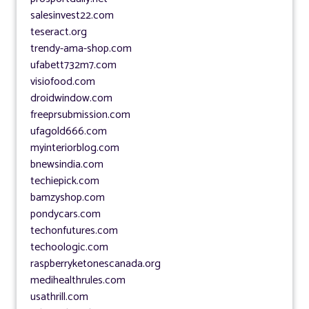
salesinvest22.com
teseract.org
trendy-ama-shop.com
ufabett732m7.com
visiofood.com
droidwindow.com
freeprsubmission.com
ufagold666.com
myinteriorblog.com
bnewsindia.com
techiepick.com
bamzyshop.com
pondycars.com
techonfutures.com
techoologic.com
raspberryketonescanada.org
medihealthrules.com
usathrill.com