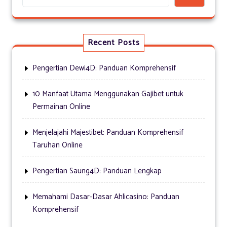
Recent Posts
Pengertian Dewi4D: Panduan Komprehensif
10 Manfaat Utama Menggunakan Gajibet untuk
Permainan Online
Menjelajahi Majestibet: Panduan Komprehensif
Taruhan Online
Pengertian Saung4D: Panduan Lengkap
Memahami Dasar-Dasar Ahlicasino: Panduan
Komprehensif