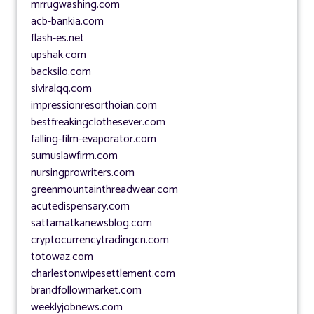
mrrugwashing.com
acb-bankia.com
flash-es.net
upshak.com
backsilo.com
siviralqq.com
impressionresorthoian.com
bestfreakingclothesever.com
falling-film-evaporator.com
sumuslawfirm.com
nursingprowriters.com
greenmountainthreadwear.com
acutedispensary.com
sattamatkanewsblog.com
cryptocurrencytradingcn.com
totowaz.com
charlestonwipesettlement.com
brandfollowmarket.com
weeklyjobnews.com