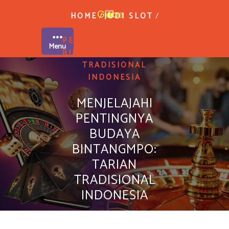
Skip
/
/
HOME
JUDI SLOT
to
MENJELAJAHI
content
PENTINGNYA BUDAYA
Menu
BINTANGMPO: TARIAN
TRADISIONAL
INDONESIA
MENJELAJAHI
PENTINGNYA
BUDAYA
BINTANGMPO:
TARIAN
TRADISIONAL
INDONESIA
MAY 8, 2025