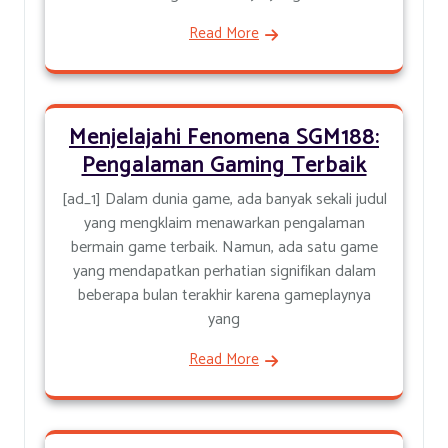
Read More
Menjelajahi Fenomena SGM188:
Pengalaman Gaming Terbaik
[ad_1] Dalam dunia game, ada banyak sekali judul
yang mengklaim menawarkan pengalaman
bermain game terbaik. Namun, ada satu game
yang mendapatkan perhatian signifikan dalam
beberapa bulan terakhir karena gameplaynya
yang
Read More