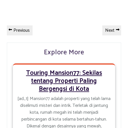
Post
navigation
Previous
Next
Previous
Next
Post
Post
Explore More
Touring Mansion77: Sekilas
tentang Properti Paling
Bergengsi di Kota
[ad_1] Mansion77 adalah properti yang telah lama
diselimuti misteri dan intrik. Terletak di jantung
kota, rumah megah ini telah menjadi
perbincangan di kota selama bertahun-tahun.
Dikenal dengan desainnya yang mewah,