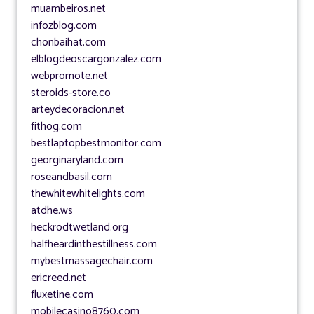
muambeiros.net
infozblog.com
chonbaihat.com
elblogdeoscargonzalez.com
webpromote.net
steroids-store.co
arteydecoracion.net
fithog.com
bestlaptopbestmonitor.com
georginaryland.com
roseandbasil.com
thewhitewhitelights.com
atdhe.ws
heckrodtwetland.org
halfheardinthestillness.com
mybestmassagechair.com
ericreed.net
fluxetine.com
mobilecasino8760.com