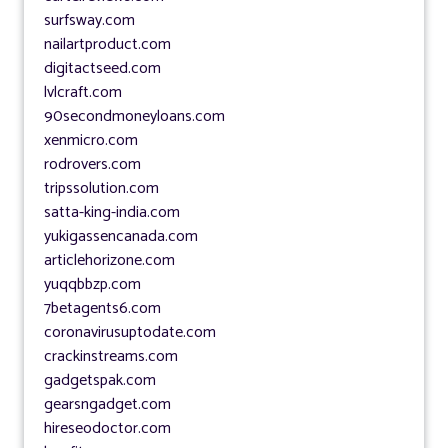
surfsway.com
nailartproduct.com
digitactseed.com
lvlcraft.com
90secondmoneyloans.com
xenmicro.com
rodrovers.com
tripssolution.com
satta-king-india.com
yukigassencanada.com
articlehorizone.com
yuqqbbzp.com
7betagents6.com
coronavirusuptodate.com
crackinstreams.com
gadgetspak.com
gearsngadget.com
hireseodoctor.com