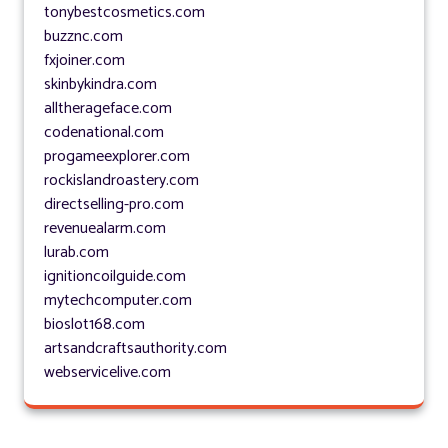
tonybestcosmetics.com
buzznc.com
fxjoiner.com
skinbykindra.com
alltherageface.com
codenational.com
progameexplorer.com
rockislandroastery.com
directselling-pro.com
revenuealarm.com
lurab.com
ignitioncoilguide.com
mytechcomputer.com
bioslot168.com
artsandcraftsauthority.com
webservicelive.com