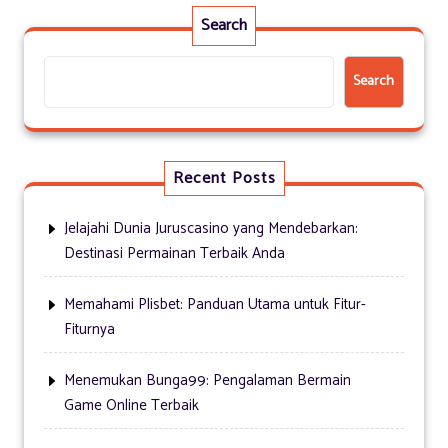
Search
Search
Recent Posts
Jelajahi Dunia Juruscasino yang Mendebarkan:
Destinasi Permainan Terbaik Anda
Memahami Plisbet: Panduan Utama untuk Fitur-
Fiturnya
Menemukan Bunga99: Pengalaman Bermain
Game Online Terbaik