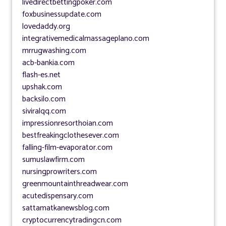
livedirectbettingpoker.com
foxbusinessupdate.com
lovedaddy.org
integrativemedicalmassageplano.com
mrrugwashing.com
acb-bankia.com
flash-es.net
upshak.com
backsilo.com
siviralqq.com
impressionresorthoian.com
bestfreakingclothesever.com
falling-film-evaporator.com
sumuslawfirm.com
nursingprowriters.com
greenmountainthreadwear.com
acutedispensary.com
sattamatkanewsblog.com
cryptocurrencytradingcn.com