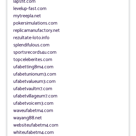
lapsfit.com
levelup-fast.com
mytreepla.net
pokersimulations.com
replicamanufactory.net
rezultate-loto.info
splendifulous.com
sportsrecords4u.com
topceleberites.com
ufabetting8m4.com
ufabetunionum3.com
ufabetvalueum3.com
ufabetvaultm7.com
ufabetvillageum7.com
ufabetvoicem3.com
waveufabetm4.com
wayang88.net
websiteufabetm4.com
whiteufabetm4.com