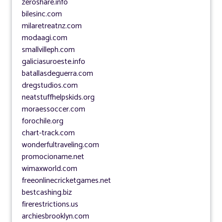
zeroshare.info
bilesinc.com
milaretreatnz.com
modaagi.com
smallvilleph.com
galiciasuroeste.info
batallasdeguerra.com
dregstudios.com
neatstuffhelpskids.org
moraessoccer.com
forochile.org
chart-track.com
wonderfultraveling.com
promocioname.net
wimaxworld.com
freeonlinecricketgames.net
bestcashing.biz
firerestrictions.us
archiesbrooklyn.com