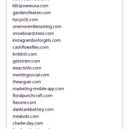
blitzpowerusa.com
gardenofeaten.com
hycys05.com
onemoremilerunning.com
snowboardsteez.com
instagrambioforgirls.com
cashflowxfiles.com
kmbb10.com
getxtrem.com
weactinfo.com
meshingsocial.com
thearguer.com
marketing-mobile-app.com
floralpunchcraft.com
fiasone.com
danktankbattery.com
mealudo.com
charlie-day.com