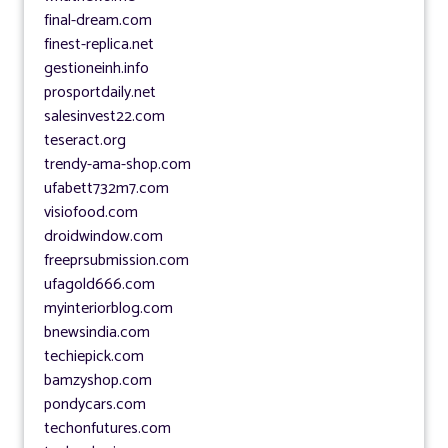
final-dream.com
finest-replica.net
gestioneinh.info
prosportdaily.net
salesinvest22.com
teseract.org
trendy-ama-shop.com
ufabett732m7.com
visiofood.com
droidwindow.com
freeprsubmission.com
ufagold666.com
myinteriorblog.com
bnewsindia.com
techiepick.com
bamzyshop.com
pondycars.com
techonfutures.com