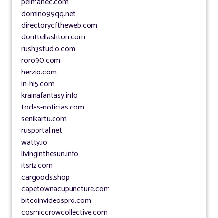
pelmanec.com
domino99qq.net
directoryoftheweb.com
donttellashton.com
rush3studio.com
roro90.com
herzio.com
in-hi5.com
krainafantasy.info
todas-noticias.com
senikartu.com
rusportal.net
watty.io
livinginthesun.info
itsriz.com
cargoods.shop
capetownacupuncture.com
bitcoinvideospro.com
cosmiccrowcollective.com