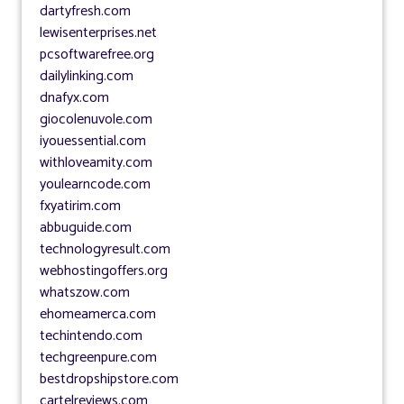
dartyfresh.com
lewisenterprises.net
pcsoftwarefree.org
dailylinking.com
dnafyx.com
giocolenuvole.com
iyouessential.com
withloveamity.com
youlearncode.com
fxyatirim.com
abbuguide.com
technologyresult.com
webhostingoffers.org
whatszow.com
ehomeamerca.com
techintendo.com
techgreenpure.com
bestdropshipstore.com
cartelreviews.com