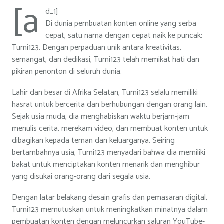
[a
d_1]
Di dunia pembuatan konten online yang serba
cepat, satu nama dengan cepat naik ke puncak:
Tumi123. Dengan perpaduan unik antara kreativitas,
semangat, dan dedikasi, Tumi123 telah memikat hati dan
pikiran penonton di seluruh dunia.
Lahir dan besar di Afrika Selatan, Tumi123 selalu memiliki
hasrat untuk bercerita dan berhubungan dengan orang lain.
Sejak usia muda, dia menghabiskan waktu berjam-jam
menulis cerita, merekam video, dan membuat konten untuk
dibagikan kepada teman dan keluarganya. Seiring
bertambahnya usia, Tumi123 menyadari bahwa dia memiliki
bakat untuk menciptakan konten menarik dan menghibur
yang disukai orang-orang dari segala usia.
Dengan latar belakang desain grafis dan pemasaran digital,
Tumi123 memutuskan untuk meningkatkan minatnya dalam
pembuatan konten dengan meluncurkan saluran YouTube-