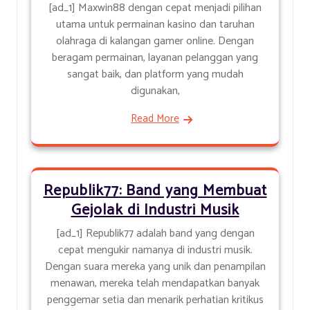
[ad_1] Maxwin88 dengan cepat menjadi pilihan
utama untuk permainan kasino dan taruhan
olahraga di kalangan gamer online. Dengan
beragam permainan, layanan pelanggan yang
sangat baik, dan platform yang mudah
digunakan,
Read More
Republik77: Band yang Membuat
Gejolak di Industri Musik
[ad_1] Republik77 adalah band yang dengan
cepat mengukir namanya di industri musik.
Dengan suara mereka yang unik dan penampilan
menawan, mereka telah mendapatkan banyak
penggemar setia dan menarik perhatian kritikus