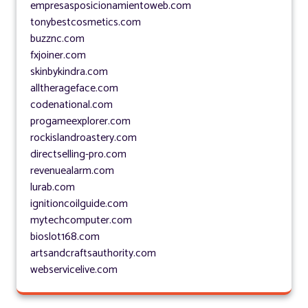
empresasposicionamientoweb.com
tonybestcosmetics.com
buzznc.com
fxjoiner.com
skinbykindra.com
alltherageface.com
codenational.com
progameexplorer.com
rockislandroastery.com
directselling-pro.com
revenuealarm.com
lurab.com
ignitioncoilguide.com
mytechcomputer.com
bioslot168.com
artsandcraftsauthority.com
webservicelive.com