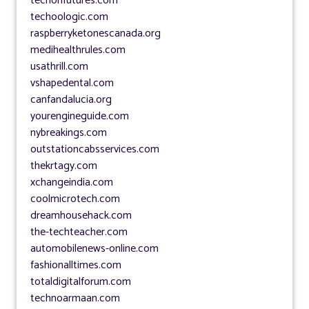
techonfutures.com
techoologic.com
raspberryketonescanada.org
medihealthrules.com
usathrill.com
vshapedental.com
canfandalucia.org
yourengineguide.com
nybreakings.com
outstationcabsservices.com
thekrtagy.com
xchangeindia.com
coolmicrotech.com
dreamhousehack.com
the-techteacher.com
automobilenews-online.com
fashionalltimes.com
totaldigitalforum.com
technoarmaan.com