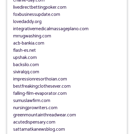
charlie-day.com
livedirectbettingpoker.com
foxbusinessupdate.com
lovedaddy.org
integrativemedicalmassageplano.com
mrrugwashing.com
acb-bankia.com
flash-es.net
upshak.com
backsilo.com
siviralqq.com
impressionresorthoian.com
bestfreakingclothesever.com
falling-film-evaporator.com
sumuslawfirm.com
nursingprowriters.com
greenmountainthreadwear.com
acutedispensary.com
sattamatkanewsblog.com