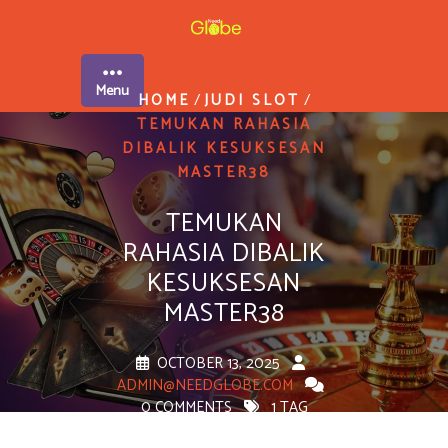
Skip
to
content
Menu
/
/
HOME
JUDI SLOT
TEMUKAN RAHASIA
DIBALIK KESUKSESAN
MASTER38
TEMUKAN
RAHASIA DIBALIK
KESUKSESAN
MASTER38
OCTOBER 13, 2025
ADMIN@NEEDGLOBE.COM
0 COMMENTS
1 TAG