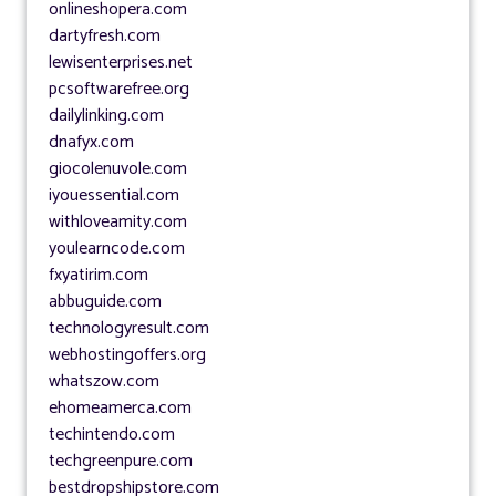
onlineshopera.com
dartyfresh.com
lewisenterprises.net
pcsoftwarefree.org
dailylinking.com
dnafyx.com
giocolenuvole.com
iyouessential.com
withloveamity.com
youlearncode.com
fxyatirim.com
abbuguide.com
technologyresult.com
webhostingoffers.org
whatszow.com
ehomeamerca.com
techintendo.com
techgreenpure.com
bestdropshipstore.com