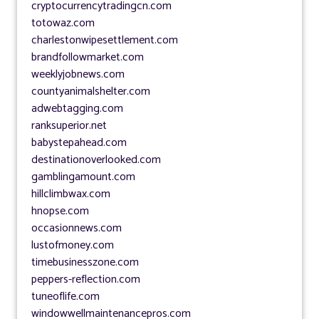
cryptocurrencytradingcn.com
totowaz.com
charlestonwipesettlement.com
brandfollowmarket.com
weeklyjobnews.com
countyanimalshelter.com
adwebtagging.com
ranksuperior.net
babystepahead.com
destinationoverlooked.com
gamblingamount.com
hillclimbwax.com
hnopse.com
occasionnews.com
lustofmoney.com
timebusinesszone.com
peppers-reflection.com
tuneoflife.com
windowwellmaintenancepros.com