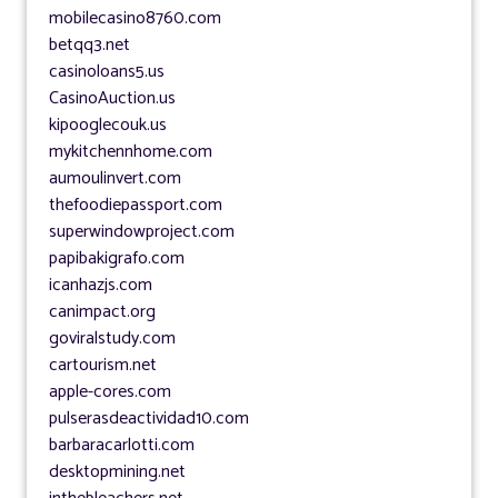
mobilecasino8760.com
betqq3.net
casinoloans5.us
CasinoAuction.us
kipooglecouk.us
mykitchennhome.com
aumoulinvert.com
thefoodiepassport.com
superwindowproject.com
papibakigrafo.com
icanhazjs.com
canimpact.org
goviralstudy.com
cartourism.net
apple-cores.com
pulserasdeactividad10.com
barbaracarlotti.com
desktopmining.net