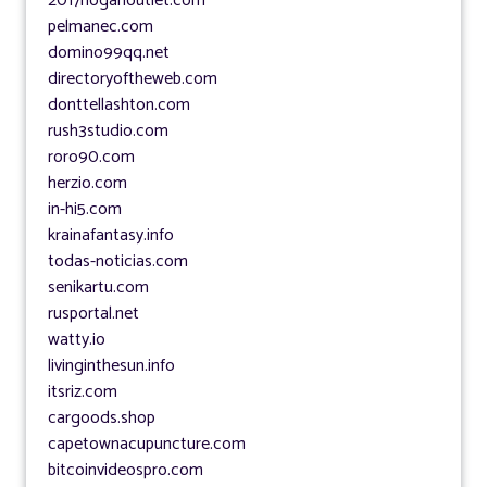
2017hoganoutlet.com
pelmanec.com
domino99qq.net
directoryoftheweb.com
donttellashton.com
rush3studio.com
roro90.com
herzio.com
in-hi5.com
krainafantasy.info
todas-noticias.com
senikartu.com
rusportal.net
watty.io
livinginthesun.info
itsriz.com
cargoods.shop
capetownacupuncture.com
bitcoinvideospro.com