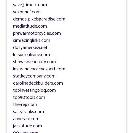
save3time-c.com
vexonhcf.com
demos-pixelsparadise.com
mediatitude.com
prewarmotorcycles.com
simracinglinks.com
dosyamerkezi.net
le-surrealisme.com
showcasebeauty.com
insurancepolicyexpert.com
statkeycompany.com
carolinadeckbuilders.com
topinvestingblog.com
top50tools.com
the-rep.com
saltyfranks.com
annerani.com
jazzatude.com