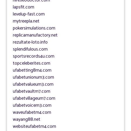
hireseodoctor.com
lapsfit.com
levelup-fast.com
mytreepla.net
pokersimulations.com
replicamanufactory.net
rezultate-loto.info
splendifulous.com
sportsrecords4u.com
topceleberites.com
ufabetting8m4.com
ufabetunionum3.com
ufabetvalueum3.com
ufabetvaultm7.com
ufabetvillageum7.com
ufabetvoicem3.com
waveufabetm4.com
wayang88.net
websiteufabetm4.com