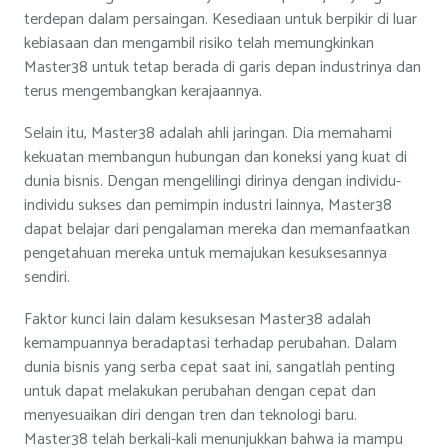
terdepan dalam persaingan. Kesediaan untuk berpikir di luar
kebiasaan dan mengambil risiko telah memungkinkan
Master38 untuk tetap berada di garis depan industrinya dan
terus mengembangkan kerajaannya.
Selain itu, Master38 adalah ahli jaringan. Dia memahami
kekuatan membangun hubungan dan koneksi yang kuat di
dunia bisnis. Dengan mengelilingi dirinya dengan individu-
individu sukses dan pemimpin industri lainnya, Master38
dapat belajar dari pengalaman mereka dan memanfaatkan
pengetahuan mereka untuk memajukan kesuksesannya
sendiri.
Faktor kunci lain dalam kesuksesan Master38 adalah
kemampuannya beradaptasi terhadap perubahan. Dalam
dunia bisnis yang serba cepat saat ini, sangatlah penting
untuk dapat melakukan perubahan dengan cepat dan
menyesuaikan diri dengan tren dan teknologi baru.
Master38 telah berkali-kali menunjukkan bahwa ia mampu