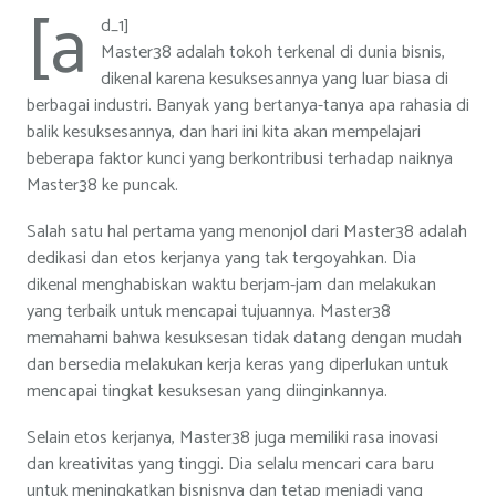
[a
d_1]
Master38 adalah tokoh terkenal di dunia bisnis,
dikenal karena kesuksesannya yang luar biasa di
berbagai industri. Banyak yang bertanya-tanya apa rahasia di
balik kesuksesannya, dan hari ini kita akan mempelajari
beberapa faktor kunci yang berkontribusi terhadap naiknya
Master38 ke puncak.
Salah satu hal pertama yang menonjol dari Master38 adalah
dedikasi dan etos kerjanya yang tak tergoyahkan. Dia
dikenal menghabiskan waktu berjam-jam dan melakukan
yang terbaik untuk mencapai tujuannya. Master38
memahami bahwa kesuksesan tidak datang dengan mudah
dan bersedia melakukan kerja keras yang diperlukan untuk
mencapai tingkat kesuksesan yang diinginkannya.
Selain etos kerjanya, Master38 juga memiliki rasa inovasi
dan kreativitas yang tinggi. Dia selalu mencari cara baru
untuk meningkatkan bisnisnya dan tetap menjadi yang